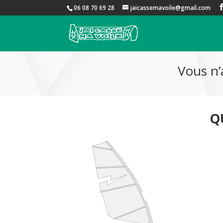
06 08 70 69 28
jaicassemavoile@gmail.com
Vous n’
Q